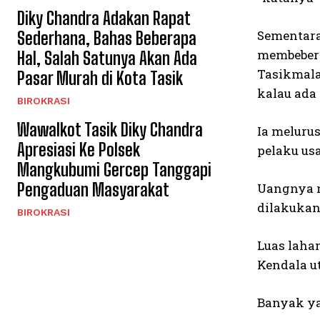
Diky Chandra Adakan Rapat
Sementara
Sederhana, Bahas Beberapa
membeberk
Hal, Salah Satunya Akan Ada
Tasikmala
Pasar Murah di Kota Tasik
kalau ada 
BIROKRASI
Wawalkot Tasik Diky Chandra
Ia melurus
Apresiasi Ke Polsek
pelaku us
Mangkubumi Gercep Tanggapi
Pengaduan Masyarakat
Uangnya m
dilakukan
BIROKRASI
Luas lahan
Kendala u
Banyak ya