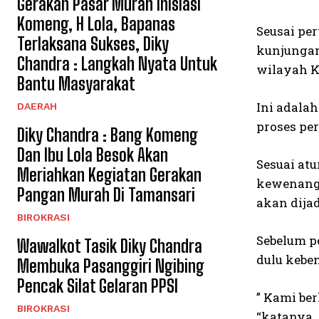
Gerakan Pasar Murah Inisiasi
Komeng, H Lola, Bapanas
Seusai pe
Terlaksana Sukses, Diky
kunjungan
Chandra : Langkah Nyata Untuk
wilayah K
Bantu Masyarakat
Ini adala
DAERAH
proses per
Diky Chandra : Bang Komeng
Dan Ibu Lola Besok Akan
Sesuai at
Meriahkan Kegiatan Gerakan
kewenanga
Pangan Murah Di Tamansari
akan dija
BIROKRASI
Sebelum p
Wawalkot Tasik Diky Chandra
dulu kebe
Membuka Pasanggiri Ngibing
Pencak Silat Gelaran PPSI
” Kami ber
BIROKRASI
“katanya