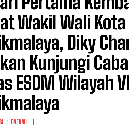
Hari Pertama Kemba
at Wakil Wali Kota
ikmalaya, Diky Cha
kan Kunjungi Cab
as ESDM Wilayah V
ikmalaya
SI
DAERAH