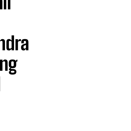
li
ndra
ang
I