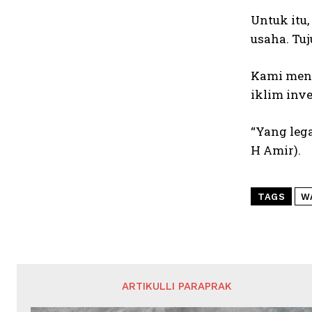
Untuk itu
usaha. Tu
Kami meny
iklim inve
“Yang lega
H Amir).
TAGS
W
ARTIKULLI PARAPRAK