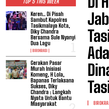
Di 
TOP 5 THIS WEEK
Jab
Keren.. Di Pisah
Sambut Kapolres
Tasikmalaya Kota,
Tas
Diky Chandra
Bersama Sule Nyanyi
Dua Lagu
Ada
BIROKRASI
Gerakan Pasar
Din
Murah Inisiasi
Komeng, H Lola,
Bapanas Terlaksana
Tas
Sukses, Diky
Chandra : Langkah
Nyata Untuk Bantu
BIROKRA
Masyarakat