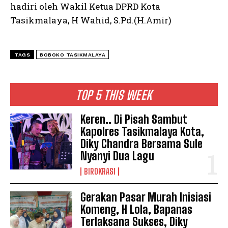
hadiri oleh Wakil Ketua DPRD Kota
Tasikmalaya, H Wahid, S.Pd.(H.Amir)
TAGS
BOBOKO TASIKMALAYA
TOP 5 THIS WEEK
Keren.. Di Pisah Sambut
Kapolres Tasikmalaya Kota,
Diky Chandra Bersama Sule
Nyanyi Dua Lagu
BIROKRASI
Gerakan Pasar Murah Inisiasi
Komeng, H Lola, Bapanas
Terlaksana Sukses, Diky