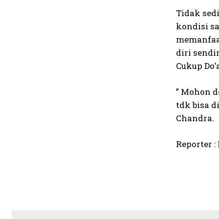
Tidak sedi
kondisi s
memanfaat
diri sendi
Cukup Do’a
” Mohon d
tdk bisa 
Chandra.
Reporter :