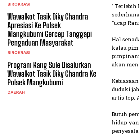
BIROKRASI
” Terlebi
sederhana
Wawalkot Tasik Diky Chandra
“ucap Rani
Apresiasi Ke Polsek
Mangkubumi Gercep Tanggapi
Hal senad
Pengaduan Masyarakat
kalau pim
BIROKRASI
pimpinann
Program Kang Sule Disalurkan
akan meng
Wawalkot Tasik Diky Chandra Ke
Kebiasaan
Polsek Mangkubumi
duduki jab
DAERAH
artis top.
Butuh pemb
hidup yan
penyesala