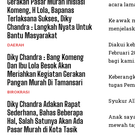
Gerakan Pasar Murah Inisiasi
acara lam
Komeng, H Lola, Bapanas
Terlaksana Sukses, Diky
Ke awak m
Chandra : Langkah Nyata Untuk
menjelask
Bantu Masyarakat
Diakui ke
DAERAH
Februari 
Diky Chandra : Bang Komeng
bagi kami
Dan Ibu Lola Besok Akan
Meriahkan Kegiatan Gerakan
Keberangka
Pangan Murah Di Tamansari
tugas Pem
BIROKRASI
Syukur Al
Diky Chandra Adakan Rapat
Sederhana, Bahas Beberapa
Anak saya
Hal, Salah Satunya Akan Ada
mewah tap
Pasar Murah di Kota Tasik