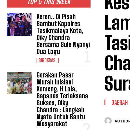
Kes
TOP 5 THIS WEEK
Lam
Keren.. Di Pisah
Sambut Kapolres
Tasikmalaya Kota,
Tas
Diky Chandra
Bersama Sule Nyanyi
Dua Lagu
Cha
BIROKRASI
Gerakan Pasar
Sur
Murah Inisiasi
Komeng, H Lola,
Bapanas Terlaksana
Sukses, Diky
DAERAH
Chandra : Langkah
Nyata Untuk Bantu
AUTHOR
Masyarakat