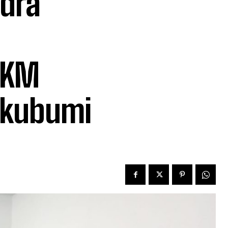
dra
DKM
gkubumi