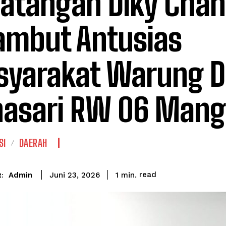
atangan Diky Chan
ambut Antusias
yarakat Warung 
nasari RW 06 Man
SI
DAERAH
read
Admin
1
min.
Juni 23, 2026
: