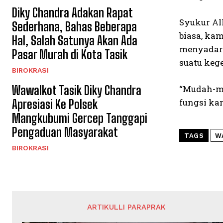
Diky Chandra Adakan Rapat
Syukur Al
Sederhana, Bahas Beberapa
biasa, ka
Hal, Salah Satunya Akan Ada
menyadari
Pasar Murah di Kota Tasik
suatu keg
BIROKRASI
Wawalkot Tasik Diky Chandra
“Mudah-mu
fungsi ka
Apresiasi Ke Polsek
Mangkubumi Gercep Tanggapi
Pengaduan Masyarakat
TAGS
W
BIROKRASI
ARTIKULLI PARAPRAK