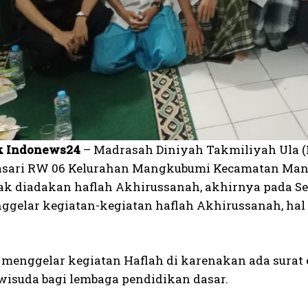
k Indonews24
– Madrasah Diniyah Takmiliyah Ula (
sari RW 06 Kelurahan Mangkubumi Kecamatan Mang
ak diadakan haflah Akhirussanah, akhirnya pada S
ggelar kegiatan-kegiatan haflah Akhirussanah, hal
k menggelar kegiatan Haflah di karenakan ada surat 
wisuda bagi lembaga pendidikan dasar.