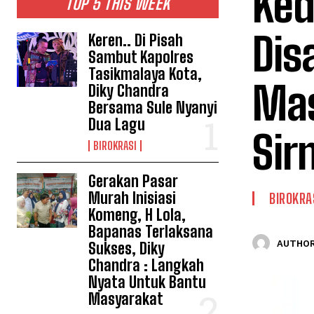
Ked
TOP 5 THIS WEEK
Dis
Keren.. Di Pisah
Sambut Kapolres
Tasikmalaya Kota,
Mas
Diky Chandra
Bersama Sule Nyanyi
Dua Lagu
Sir
BIROKRASI
Gerakan Pasar
Murah Inisiasi
BIROKRA
Komeng, H Lola,
Bapanas Terlaksana
AUTHOR
Sukses, Diky
Chandra : Langkah
Nyata Untuk Bantu
Masyarakat