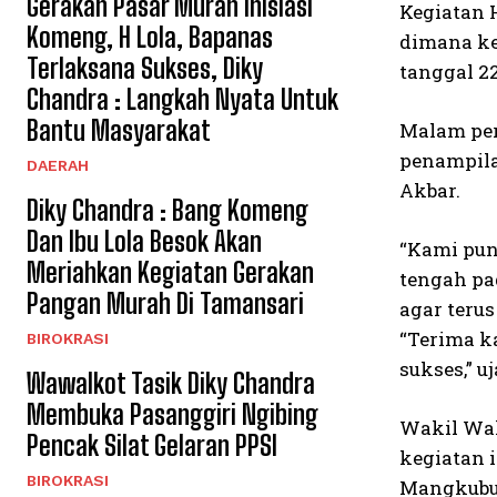
Gerakan Pasar Murah Inisiasi
Kegiatan 
Komeng, H Lola, Bapanas
dimana ke
Terlaksana Sukses, Diky
tanggal 22
Chandra : Langkah Nyata Untuk
Bantu Masyarakat
Malam per
penampila
DAERAH
Akbar.
Diky Chandra : Bang Komeng
Dan Ibu Lola Besok Akan
“Kami pun
Meriahkan Kegiatan Gerakan
tengah pa
Pangan Murah Di Tamansari
agar teru
“Terima k
BIROKRASI
sukses,” u
Wawalkot Tasik Diky Chandra
Membuka Pasanggiri Ngibing
Wakil Wal
Pencak Silat Gelaran PPSI
kegiatan i
BIROKRASI
Mangkubu