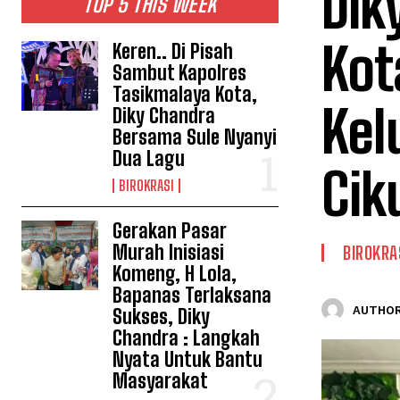
Dik
TOP 5 THIS WEEK
Kot
Keren.. Di Pisah
Sambut Kapolres
Tasikmalaya Kota,
Kel
Diky Chandra
Bersama Sule Nyanyi
Dua Lagu
Cik
BIROKRASI
Gerakan Pasar
Murah Inisiasi
BIROKRA
Komeng, H Lola,
Bapanas Terlaksana
AUTHOR
Sukses, Diky
Chandra : Langkah
Nyata Untuk Bantu
Masyarakat