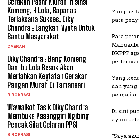
Gerakan Pasar Murah Inisiasi
Komeng, H Lola, Bapanas
Yang pert
Terlaksana Sukses, Diky
para peny
Chandra : Langkah Nyata Untuk
Bantu Masyarakat
Para peta
Mangkubum
DAERAH
DKPPP aga
Diky Chandra : Bang Komeng
pertemua
Dan Ibu Lola Besok Akan
Meriahkan Kegiatan Gerakan
Yang kedu
Pangan Murah Di Tamansari
dan yang 
pengajisnn
BIROKRASI
Wawalkot Tasik Diky Chandra
Di sini p
Membuka Pasanggiri Ngibing
ayam pete
Pencak Silat Gelaran PPSI
BIROKRASI
“Saya aku