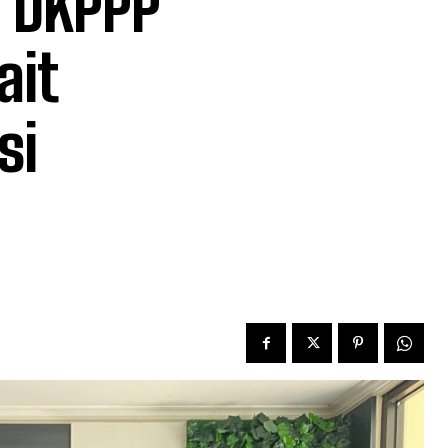
i DKPPP
ait
si