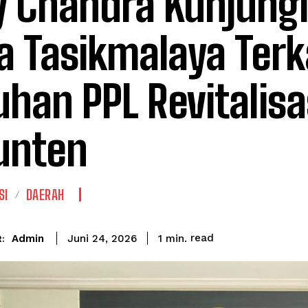
y Chandra Kunjung
a Tasikmalaya Terk
uhan PPL Revitalisa
unten
SI
DAERAH
read
Admin
1
min.
Juni 24, 2026
: