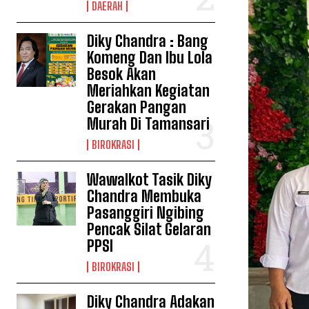
DAERAH
Diky Chandra : Bang
Komeng Dan Ibu Lola
Besok Akan
Meriahkan Kegiatan
Gerakan Pangan
Murah Di Tamansari
BIROKRASI
Wawalkot Tasik Diky
Chandra Membuka
Pasanggiri Ngibing
Pencak Silat Gelaran
PPSI
BIROKRASI
Diky Chandra Adakan