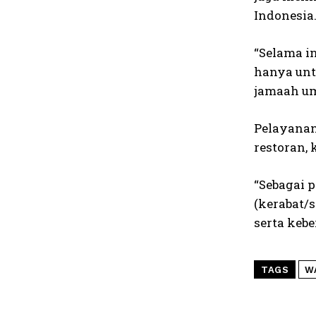
Indonesia
“Selama i
hanya unt
jamaah u
Pelayanan
restoran, 
“Sebagai 
(kerabat/
serta keb
TAGS
W