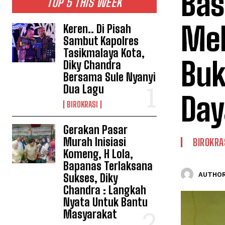
Bas
TOP 5 THIS WEEK
Mek
Keren.. Di Pisah
Sambut Kapolres
Tasikmalaya Kota,
Buk
Diky Chandra
Bersama Sule Nyanyi
Dua Lagu
Day
BIROKRASI
Gerakan Pasar
Murah Inisiasi
BIROKRA
Komeng, H Lola,
Bapanas Terlaksana
AUTHOR
Sukses, Diky
Chandra : Langkah
Nyata Untuk Bantu
Masyarakat