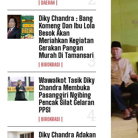
DAERAH
Diky Chandra : Bang
Komeng Dan Ibu Lola
Besok Akan
Meriahkan Kegiatan
Gerakan Pangan
Murah Di Tamansari
BIROKRASI
Wawalkot Tasik Diky
Chandra Membuka
Pasanggiri Ngibing
Pencak Silat Gelaran
PPSI
BIROKRASI
Diky Chandra Adakan