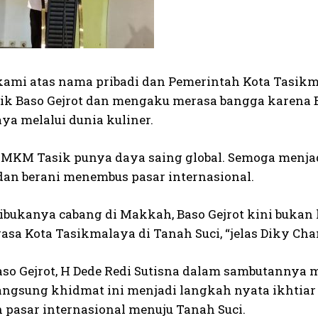
kami atas nama pribadi dan Pemerintah Kota Tasik
lik Baso Gejrot dan mengaku merasa bangga karena
ya melalui dunia kuliner.
 UMKM Tasik punya daya saing global. Semoga menjadi
dan berani menembus pasar internasional.
ibukanya cabang di Makkah, Baso Gejrot kini bukan 
rasa Kota Tasikmalaya di Tanah Suci, “jelas Diky Ch
aso Gejrot, H Dede Redi Sutisna dalam sambutanny
angsung khidmat ini menjadi langkah nyata ikhti
pasar internasional menuju Tanah Suci.