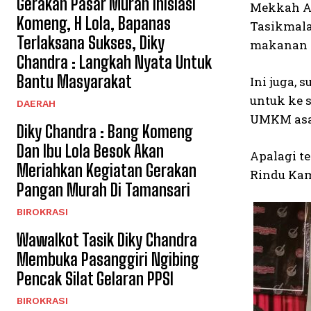
Gerakan Pasar Murah Inisiasi
Mekkah Al
Komeng, H Lola, Bapanas
Tasikmala
Terlaksana Sukses, Diky
makanan i
Chandra : Langkah Nyata Untuk
Bantu Masyarakat
Ini juga, 
untuk ke 
DAERAH
UMKM asa
Diky Chandra : Bang Komeng
Dan Ibu Lola Besok Akan
Apalagi t
Meriahkan Kegiatan Gerakan
Rindu Ka
Pangan Murah Di Tamansari
BIROKRASI
Wawalkot Tasik Diky Chandra
Membuka Pasanggiri Ngibing
Pencak Silat Gelaran PPSI
BIROKRASI