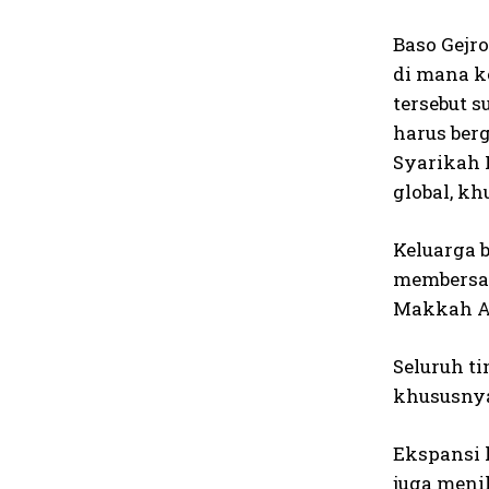
Baso Gejro
di mana k
tersebut 
harus ber
Syarikah 
global, k
Keluarga 
membersama
Makkah A
Seluruh t
khususnya
Ekspansi 
juga meni