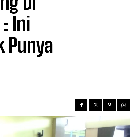
ng Di
: Ini
k Punya