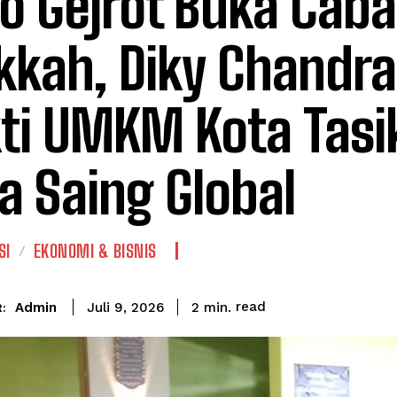
o Gejrot Buka Caba
kah, Diky Chandra 
ti UMKM Kota Tasi
a Saing Global
SI
EKONOMI & BISNIS
read
Admin
2
min.
Juli 9, 2026
: