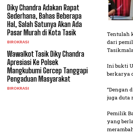
Diky Chandra Adakan Rapat
Sederhana, Bahas Beberapa
Hal, Salah Satunya Akan Ada
Pasar Murah di Kota Tasik
Tentulah 
dari pemi
BIROKRASI
Tasikmala
Wawalkot Tasik Diky Chandra
Apresiasi Ke Polsek
Ini bukti
Mangkubumi Gercep Tanggapi
berkarya 
Pengaduan Masyarakat
BIROKRASI
“Dengan d
juga duta 
Pemilik B
yang berl
merambah 