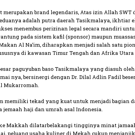
t merupakan brand legendaris, Atas izin Allah SWT da
eduanya adalah putra daerah Tasikmalaya, ikhtiar e
sukses menembus perizinan legal secara mandiri untu
gantung pada sistem kafil (sponsor) maupun muassasa
Makan Al Na’im, diharapkan menjadi salah satu pi
hususnya di kawasan Timur Tengah dan Afrika Utara
besar paguyuban baso Tasikmalaya yang diasuh oleh
i nya, bersinergi dengan Dr. Dilal Adlin Fadil beser
l Mukarromah.
im memiliki tekad yang kuat untuk menjadi bagian d
 jemaah haji dan umrah asal Indonesia.
ke Makkah dilatarbelakangi tingginya minat jamaah
lai, peluang usaha kuliner di Mekah cukup menjanjik