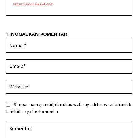
https://indonews24.com
TINGGALKAN KOMENTAR
Na
Ema
Web
Simpan nama, email, dan situs web saya di browser ini untuk
lain kali saya berkomentar.