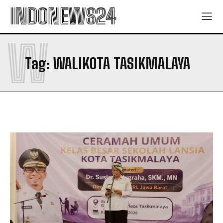
Kota Tasik
Kota Tasik
INDONEWS24
W
Company
Company
Tag:
WALIKOTA TASIKMALAYA