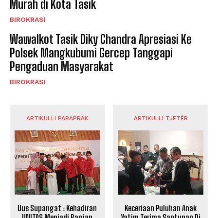
Murah di Kota Tasik
BIROKRASI
Wawalkot Tasik Diky Chandra Apresiasi Ke
Polsek Mangkubumi Gercep Tanggapi
Pengaduan Masyarakat
BIROKRASI
ARTIKULLI PARAPRAK
ARTIKULLI TJETËR
Uus Supangat : Kehadiran
Keceriaan Puluhan Anak
UNITAS Menjadi Bagian
Yatim Terima Santunan Di