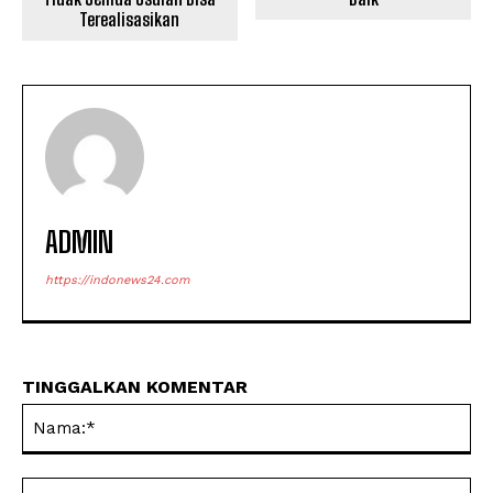
Terealisasikan
ADMIN
https://indonews24.com
TINGGALKAN KOMENTAR
Na
Ema