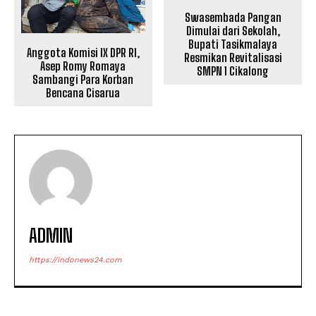
Swasembada Pangan
Dimulai dari Sekolah,
Bupati Tasikmalaya
Anggota Komisi IX DPR RI,
Resmikan Revitalisasi
Asep Romy Romaya
SMPN 1 Cikalong
Sambangi Para Korban
Bencana Cisarua
ADMIN
https://indonews24.com