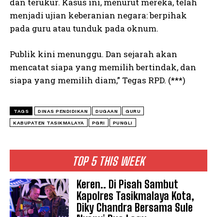
dan terukur. Kasus ini, menurut mereka, telah
menjadi ujian keberanian negara: berpihak
pada guru atau tunduk pada oknum.
Publik kini menunggu. Dan sejarah akan
mencatat siapa yang memilih bertindak, dan
siapa yang memilih diam,” Tegas RPD. (***)
TAGS
DINAS PENDIDIKAN
DUGAAN
GURU
KABUPATEN TASIKMALAYA
PGRI
PUNGLI
TOP 5 THIS WEEK
Keren.. Di Pisah Sambut
Kapolres Tasikmalaya Kota,
Diky Chandra Bersama Sule