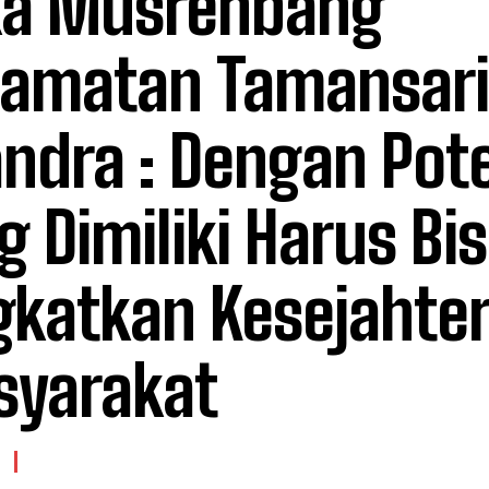
a Musrenbang
amatan Tamansari,
ndra : Dengan Pot
g Dimiliki Harus Bi
gkatkan Kesejahte
yarakat