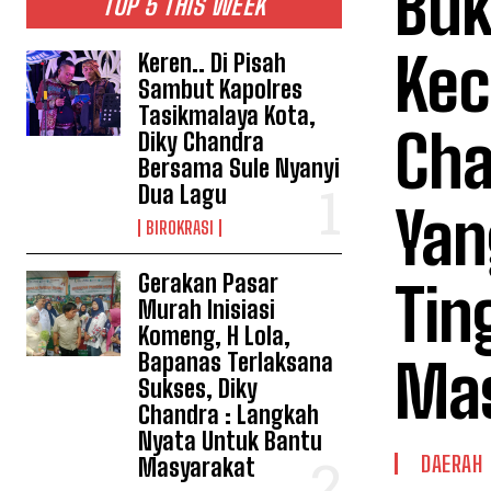
Buk
TOP 5 THIS WEEK
Kec
Keren.. Di Pisah
Sambut Kapolres
Tasikmalaya Kota,
Cha
Diky Chandra
Bersama Sule Nyanyi
Dua Lagu
Yan
BIROKRASI
Gerakan Pasar
Tin
Murah Inisiasi
Komeng, H Lola,
Bapanas Terlaksana
Mas
Sukses, Diky
Chandra : Langkah
Nyata Untuk Bantu
DAERAH
Masyarakat