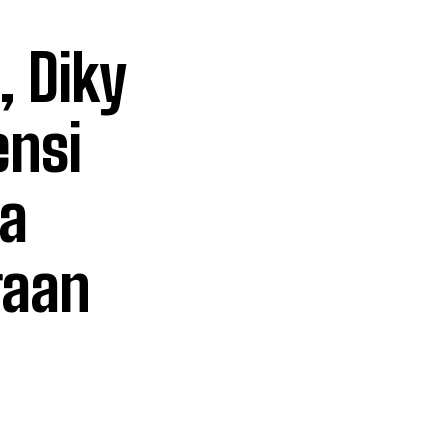
 Diky
ensi
sa
raan