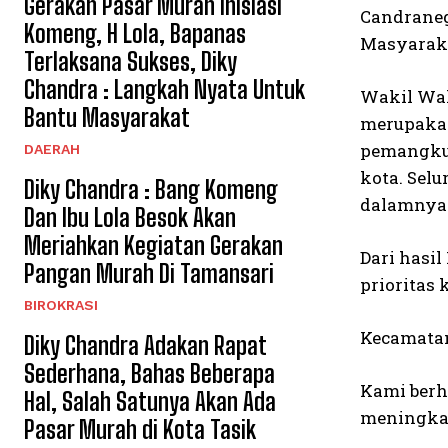
Gerakan Pasar Murah Inisiasi
Candraneg
Komeng, H Lola, Bapanas
Masyaraka
Terlaksana Sukses, Diky
Chandra : Langkah Nyata Untuk
Wakil Wal
Bantu Masyarakat
merupakan
pemangku 
DAERAH
kota. Sel
Diky Chandra : Bang Komeng
dalamnya
Dan Ibu Lola Besok Akan
Meriahkan Kegiatan Gerakan
Dari hasi
Pangan Murah Di Tamansari
prioritas
BIROKRASI
Kecamatan
Diky Chandra Adakan Rapat
Sederhana, Bahas Beberapa
Kami berh
Hal, Salah Satunya Akan Ada
meningka
Pasar Murah di Kota Tasik