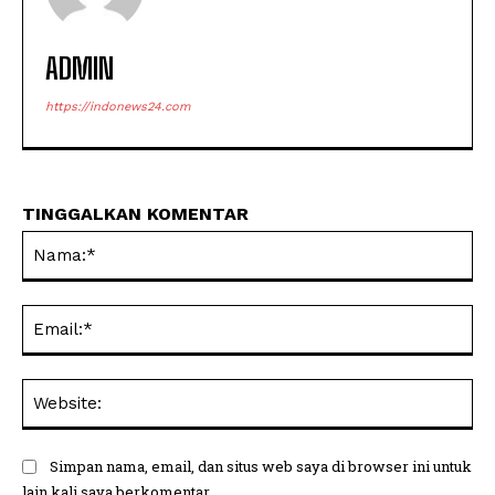
ADMIN
https://indonews24.com
TINGGALKAN KOMENTAR
Na
Ema
Web
Simpan nama, email, dan situs web saya di browser ini untuk
lain kali saya berkomentar.