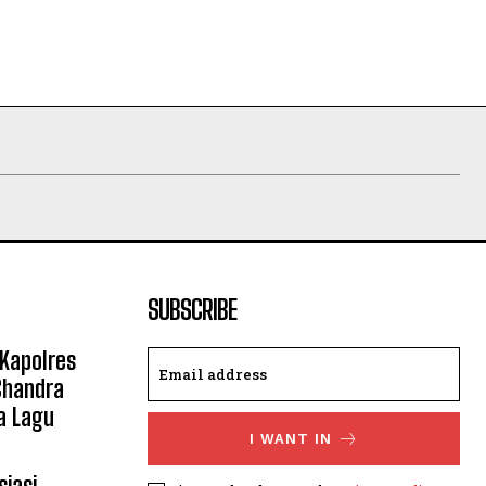
SUBSCRIBE
 Kapolres
Chandra
a Lagu
I WANT IN
siasi