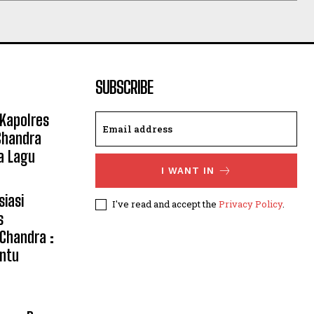
SUBSCRIBE
 Kapolres
Chandra
a Lagu
I WANT IN
siasi
I've read and accept the
Privacy Policy
.
s
 Chandra :
ntu