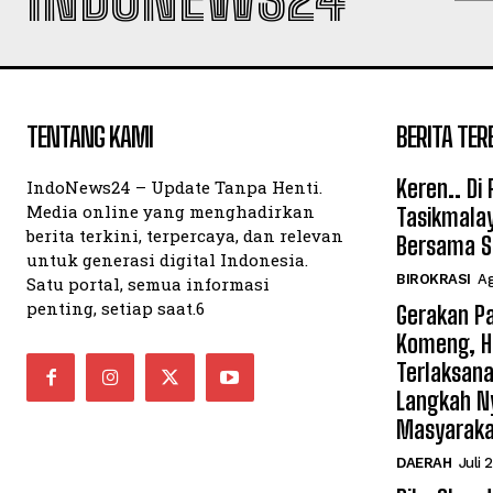
TENTANG KAMI
BERITA TER
Keren.. Di
IndoNews24 – Update Tanpa Henti.
Media online yang menghadirkan
Tasikmalay
berita terkini, terpercaya, dan relevan
Bersama S
untuk generasi digital Indonesia.
BIROKRASI
Ag
Satu portal, semua informasi
penting, setiap saat.6
Gerakan Pa
Komeng, H
Terlaksana
Langkah N
Masyarak
DAERAH
Juli 