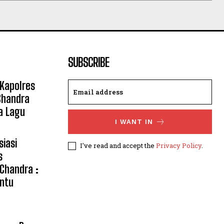
SUBSCRIBE
 Kapolres
Chandra
a Lagu
I WANT IN
siasi
I've read and accept the
Privacy Policy
.
s
 Chandra :
ntu