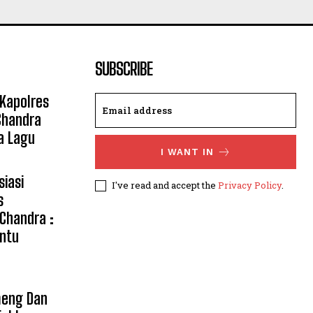
SUBSCRIBE
 Kapolres
Chandra
a Lagu
I WANT IN
siasi
I've read and accept the
Privacy Policy
.
s
 Chandra :
ntu
meng Dan