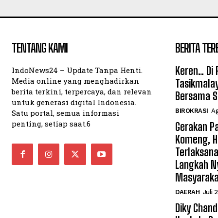
TENTANG KAMI
BERITA TER
Keren.. Di
IndoNews24 – Update Tanpa Henti.
Media online yang menghadirkan
Tasikmalay
berita terkini, terpercaya, dan relevan
Bersama S
untuk generasi digital Indonesia.
BIROKRASI
Ag
Satu portal, semua informasi
penting, setiap saat.6
Gerakan Pa
Komeng, H
Terlaksana
Langkah N
Masyarak
DAERAH
Juli 
Diky Chan