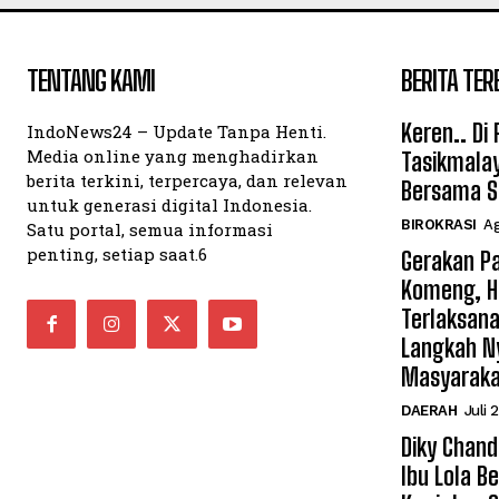
TENTANG KAMI
BERITA TER
Keren.. Di
IndoNews24 – Update Tanpa Henti.
Media online yang menghadirkan
Tasikmalay
berita terkini, terpercaya, dan relevan
Bersama S
untuk generasi digital Indonesia.
BIROKRASI
Ag
Satu portal, semua informasi
penting, setiap saat.6
Gerakan Pa
Komeng, H
Terlaksana
Langkah N
Masyarak
DAERAH
Juli 
Diky Chan
Ibu Lola B