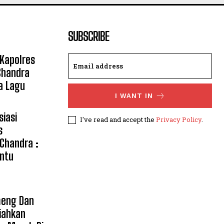
SUBSCRIBE
 Kapolres
Chandra
a Lagu
I WANT IN
siasi
I've read and accept the
Privacy Policy
.
s
 Chandra :
ntu
meng Dan
iahkan