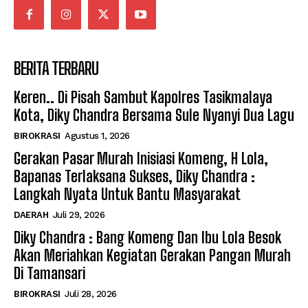
Untuk Bantu Masyarakat
Untuk Bantu Masyarakat
Diky Chandra : Bang Komeng Dan Ibu Lola Besok Akan
Diky Chandra : Bang Komeng Dan Ibu Lola Besok Akan
Meriahkan Kegiatan Gerakan Pangan Murah Di
Meriahkan Kegiatan Gerakan Pangan Murah Di
Tamansari
Tamansari
BERITA TERBARU
Wawalkot Tasik Diky Chandra Membuka Pasanggiri
Wawalkot Tasik Diky Chandra Membuka Pasanggiri
Ngibing Pencak Silat Gelaran PPSI
Ngibing Pencak Silat Gelaran PPSI
Keren.. Di Pisah Sambut Kapolres Tasikmalaya
Diky Chandra Adakan Rapat Sederhana, Bahas
Diky Chandra Adakan Rapat Sederhana, Bahas
Beberapa Hal, Salah Satunya Akan Ada Pasar Murah di
Beberapa Hal, Salah Satunya Akan Ada Pasar Murah di
Kota, Diky Chandra Bersama Sule Nyanyi Dua Lagu
Kota Tasik
Kota Tasik
BIROKRASI
Agustus 1, 2026
Gerakan Pasar Murah Inisiasi Komeng, H Lola,
Bapanas Terlaksana Sukses, Diky Chandra :
Company
Company
Langkah Nyata Untuk Bantu Masyarakat
DAERAH
Juli 29, 2026
Diky Chandra : Bang Komeng Dan Ibu Lola Besok
Akan Meriahkan Kegiatan Gerakan Pangan Murah
Di Tamansari
BIROKRASI
Juli 28, 2026