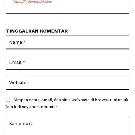
https://indonews24.com
TINGGALKAN KOMENTAR
Na
Ema
Web
Simpan nama, email, dan situs web saya di browser ini untuk
lain kali saya berkomentar.